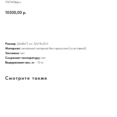
ПКТ494/вст
10500,00
р.
ДОБАВИТЬ В КОРЗИНУ
Размер
, (ШхВхГ) см: 32х14х25,5
Материал:
нетканный материал без термослоя (со вставкой)
Застежка:
нет
Сохраняет температуру:
нет
Выдерживает вес, кг
- 10 кг
Смотрите также