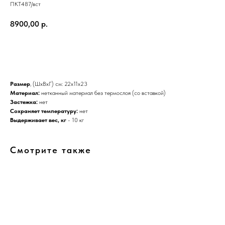
ПКТ487/вст
8900,00
р.
ДОБАВИТЬ В КОРЗИНУ
Размер
, (ШхВхГ) см: 22х11х23
Материал:
нетканный материал без термослоя (со вставкой)
Застежка:
нет
Сохраняет температуру:
нет
Выдерживает вес, кг
- 10 кг
Смотрите также