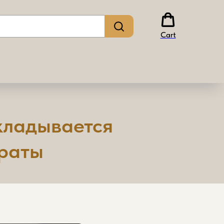
Cart
складывается
траты