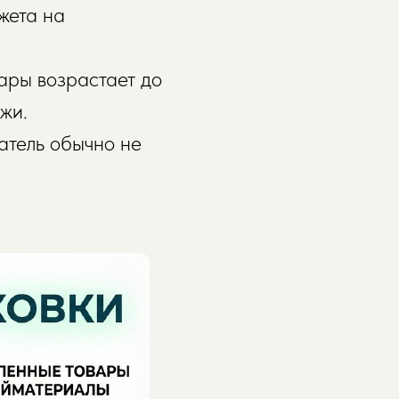
жета на
ары возрастает до
жи.
атель обычно не