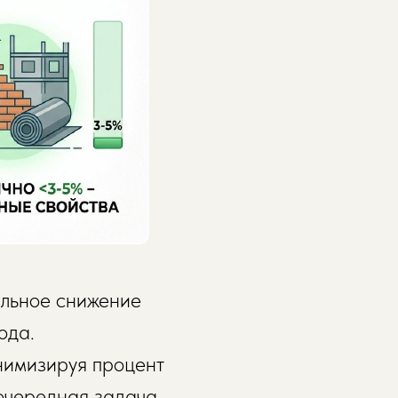
альное снижение
ода.
нимизируя процент
оочередная задача