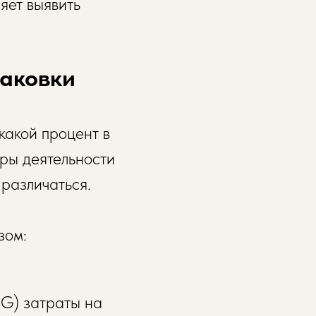
яет выявить
паковки
какой процент в
еры деятельности
 различаться.
зом:
CG) затраты на