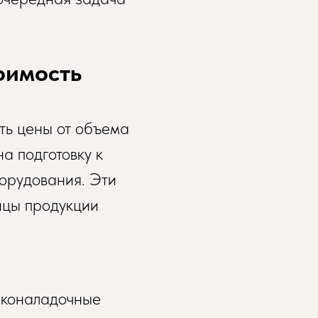
оимость
ть цены от объема
а подготовку к
борудования. Эти
ицы продукции
усконаладочные