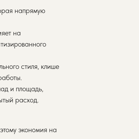
торая напрямую
ияет на
атизированного
ьного стиля, клише
работы.
лад и площадь,
ытый расход.
этому экономия на