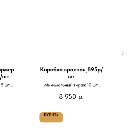
ормер
Коробка красная_895р/
/шт
шт
2
5 шт.
Минимальный тираж 10 шт.
Цена за тираж:
8 950
р.
КУПИТЬ