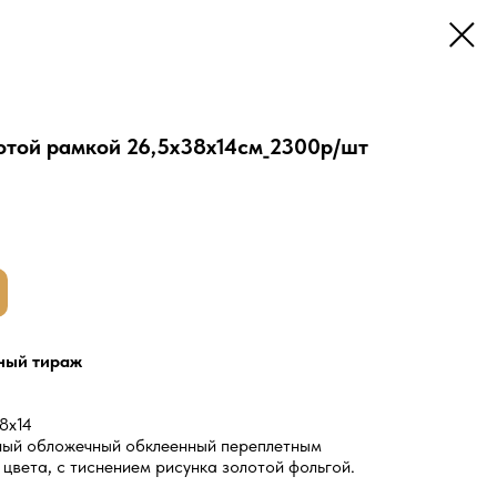
отой рамкой 26,5х38х14см_2300р/шт
ный тираж
8х14
ный обложечный обклеенный переплетным
цвета, с тиснением рисунка золотой фольгой.