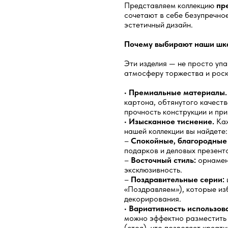
Представляем коллекцию
пр
сочетают в себе безупречно
эстетичный дизайн.
Почему выбирают наши шк
Эти изделия — не просто уп
атмосферу торжества и рос
•
Премиальные материалы.
картона, обтянутого качест
прочность конструкции и пр
•
Изысканное тиснение.
Каж
нашей коллекции вы найдете:
–
Спокойные, благородные
подарков и деловых презент
–
Восточный стиль:
орнамент
эксклюзивность.
–
Поздравительные серии:
«Поздравляем»), которые из
декорирования.
•
Вариативность использов
можно эффектно разместить к
(стоя), что позволяет креат