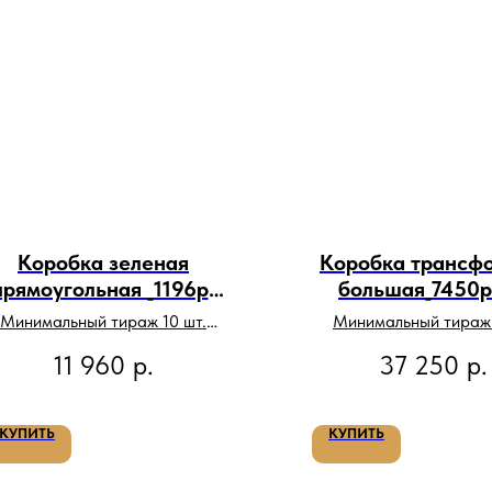
Коробка зеленая
Коробка трансф
прямоугольная _1196р/
большая_7450р
шт
Минимальный тираж 10 шт.
Минимальный тираж 
Цена за тираж:
Цена за тираж:
11 960
р.
37 250
р.
КУПИТЬ
КУПИТЬ