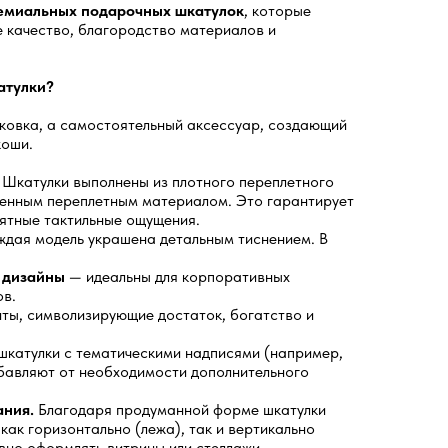
емиальных подарочных шкатулок
, которые
е качество, благородство материалов и
атулки?
аковка, а самостоятельный аксессуар, создающий
коши.
Шкатулки выполнены из плотного переплетного
венным переплетным материалом. Это гарантирует
иятные тактильные ощущения.
дая модель украшена детальным тиснением. В
 дизайны
— идеальны для корпоративных
ов.
ы, символизирующие достаток, богатство и
шкатулки с тематическими надписями (например,
бавляют от необходимости дополнительного
ания.
Благодаря продуманной форме шкатулки
ак горизонтально (лежа), так и вертикально
ивно оформлять витрины или стеллажи.