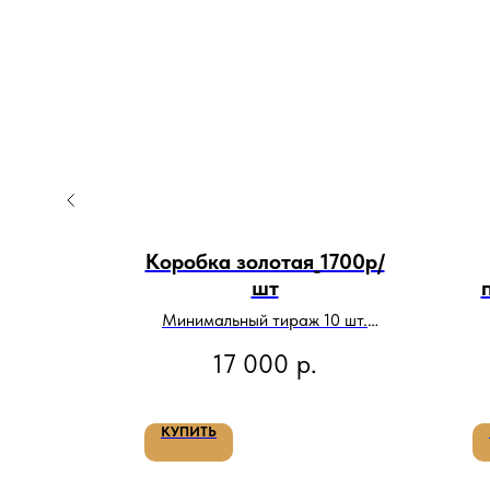
н с
Коробка золотая_1700р/
нтом
шт
0р/шт
0 шт.
Минимальный тираж 10 шт.
Цена за тираж:
17 000
р.
КУПИТЬ