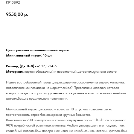
КР10892
9550,00
р.
ДОБАВИТЬ В КОРЗИНУ
Цена указана за минимальный тираж
Минимальный тираж: 10 шт.
Размер, (ДхШхВ) см:
32,5x34x6
Материал:
картон обложечный и переплетный материал луизиана золото.
Ищете востребованный товар для расширения ассортимента вашего магазина,
фотосалона или площадки на маркетплейсе? Предлагаем классику, которая
всегда пользуется спросом у розничного покупателя – вместительные семейные
фотоальбомы в премиальном исполнении.
Минимальный тираж для заказа – всего от 10 штук, что позволяет легко
протестировать спрос без заморозки крупных бюджетов.
Вместимость 200 фотографий и самый популярный формат 10х15 см закрывают
90% потребностей розничных клиентов. Альбом универсален: его покупают как
свадебный фотоальбом, подарочное издание на юбилей или детский фотоальбом.