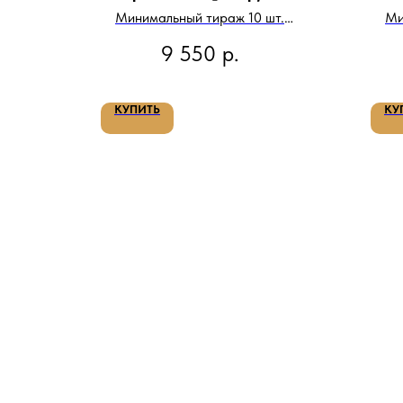
Минимальный тираж 10 шт.
Ми
Цена за тираж:
9 550
р.
КУПИТЬ
КУ