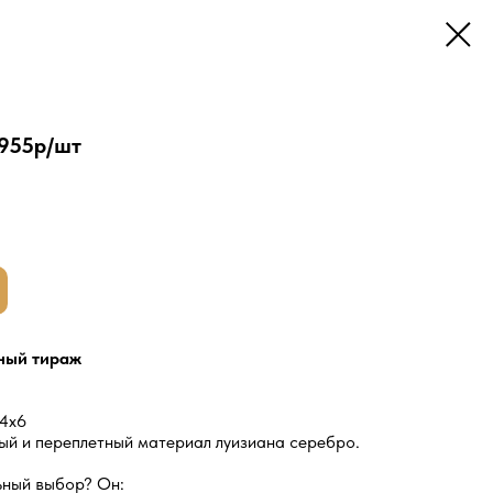
955р/шт
ный тираж
34x6
й и переплетный материал луизиана серебро.
ьный выбор? Он: