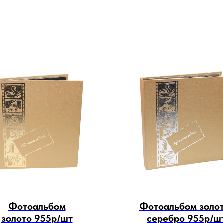
Фотоальбом
Фотоальбом золот
золото_955р/шт
серебро_955р/ш