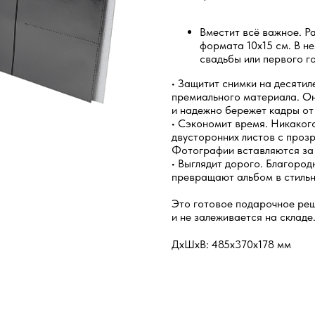
Вместит всё важное. Р
формата 10х15 см. В н
свадьбы или первого г
• Защитит снимки на десяти
премиального материала. Он
и надежно бережет кадры от 
• Сэкономит время. Никакого
двусторонних листов с проз
Фотографии вставляются за 
• Выглядит дорого. Благоро
превращают альбом в стильн
Это готовое подарочное реш
и не залеживается на складе
ДxШxВ: 485x370x178 мм